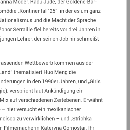
hanna Moder. Radu Jude, der Goldene-Bär-
omödie „Kontinental ´25“, in der es um ganz
ationalismus und die Macht der Sprache
nor Serraille fiel bereits vor drei Jahren in
n jungen Lehrer, der seinen Job hinschmeißt
umfassenden Wettbewerb kommen aus der
e Land“ thematisiert Huo Meng die
nderungen in den 1990er Jahren, und „Girls
ie), verspricht laut Ankündigung ein
Mix auf verschiedenen Zeitebenen. Erwähnt
 – hier versucht ein mexikanischer
ncisco zu verwirklichen – und „Strichka
n Filmemacherin Kateryna Gornostai. Ihr