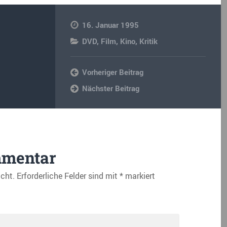
16. Januar 1995
DVD
,
Film
,
Kino
,
Kritik
Vorheriger Beitrag
Nächster Beitrag
mmentar
icht.
Erforderliche Felder sind mit
*
markiert