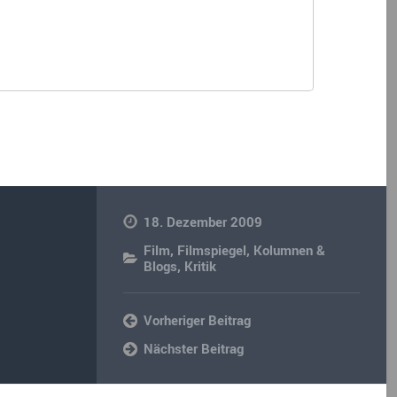
18. Dezember 2009
Film
,
Filmspiegel
,
Kolumnen &
Blogs
,
Kritik
Vorheriger Beitrag
Nächster Beitrag