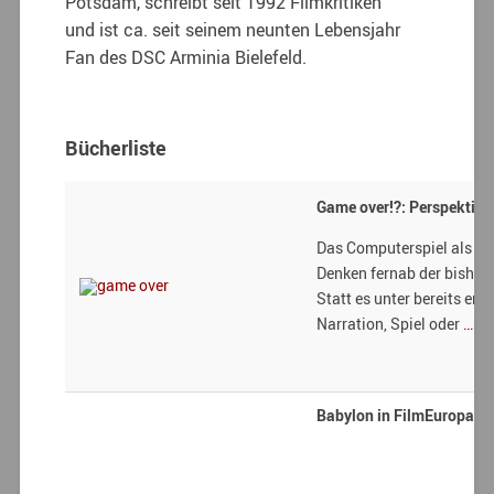
Potsdam, schreibt seit 1992 Filmkritiken
und ist ca. seit seinem neunten Lebensjahr
Fan des DSC Arminia Bielefeld.
Bücherliste
Game over!?: Perspektive
Das Computerspiel als ge
Denken fernab der bisher
Statt es unter bereits er
Narration, Spiel oder
…me
Babylon in FilmEuropa