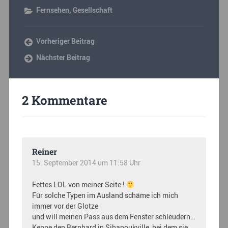
Fernsehen
,
Gesellschaft
Vorheriger Beitrag
Nächster Beitrag
2 Kommentare
Reiner
15. September 2014 um 11:58 Uhr
Fettes LOL von meiner Seite !
Für solche Typen im Ausland schäme ich mich
immer vor der Glotze
und will meinen Pass aus dem Fenster schleudern…
Kenne den Bernhard in Sihanoukville, bei dem sie