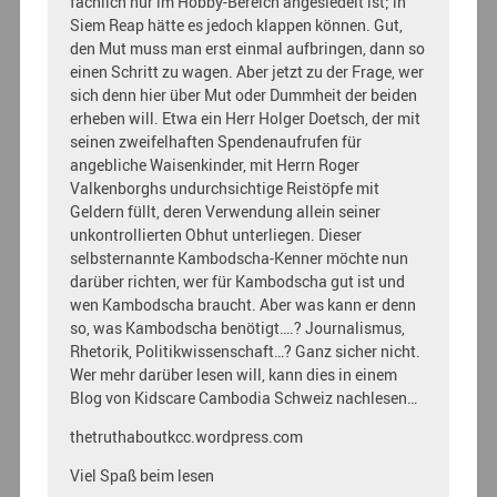
fachlich nur im Hobby-Bereich angesiedelt ist; in
Siem Reap hätte es jedoch klappen können. Gut,
den Mut muss man erst einmal aufbringen, dann so
einen Schritt zu wagen. Aber jetzt zu der Frage, wer
sich denn hier über Mut oder Dummheit der beiden
erheben will. Etwa ein Herr Holger Doetsch, der mit
seinen zweifelhaften Spendenaufrufen für
angebliche Waisenkinder, mit Herrn Roger
Valkenborghs undurchsichtige Reistöpfe mit
Geldern füllt, deren Verwendung allein seiner
unkontrollierten Obhut unterliegen. Dieser
selbsternannte Kambodscha-Kenner möchte nun
darüber richten, wer für Kambodscha gut ist und
wen Kambodscha braucht. Aber was kann er denn
so, was Kambodscha benötigt….? Journalismus,
Rhetorik, Politikwissenschaft…? Ganz sicher nicht.
Wer mehr darüber lesen will, kann dies in einem
Blog von Kidscare Cambodia Schweiz nachlesen…
thetruthaboutkcc.wordpress.com
Viel Spaß beim lesen