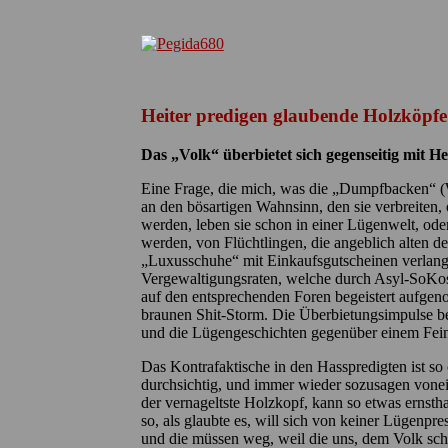
Heiter predigen glaubende Holzköpfe
Das „Volk“ überbietet sich gegenseitig mit H
Eine Frage, die mich, was die „Dumpfbacken“ (W
an den bösartigen Wahnsinn, den sie verbreiten, o
werden, leben sie schon in einer Lügenwelt, ode
werden, von Flüchtlingen, die angeblich alten 
„Luxusschuhe“ mit Einkaufsgutscheinen verlang
Vergewaltigungsraten, welche durch Asyl-SoKos
auf den entsprechenden Foren begeistert aufgenom
braunen Shit-Storm. Die Überbietungsimpulse be
und die Lügengeschichten gegenüber einem Feind
Das Kontrafaktische in den Hasspredigten ist so 
durchsichtig, und immer wieder sozusagen vonei
der vernageltste Holzkopf, kann so etwas ernstha
so, als glaubte es, will sich von keiner Lügenpr
und die müssen weg, weil die uns, dem Volk scha