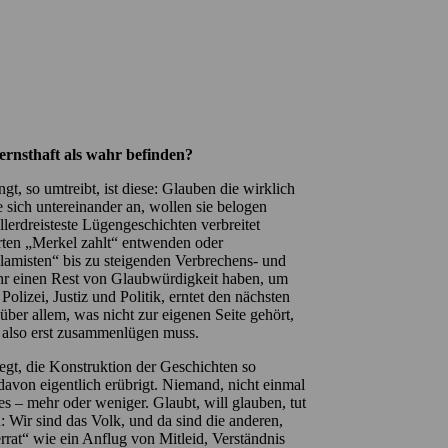
ernsthaft als wahr befinden?
 so umtreibt, ist diese: Glauben die wirklich
e sich untereinander an, wollen sie belogen
lerdreisteste Lügengeschichten verbreitet
rten „Merkel zahlt“ entwenden oder
amisten“ bis zu steigenden Verbrechens- und
hr einen Rest von Glaubwürdigkeit haben, um
lizei, Justiz und Politik, erntet den nächsten
er allem, was nicht zur eigenen Seite gehört,
h also erst zusammenlügen muss.
legt, die Konstruktion der Geschichten so
avon eigentlich erübrigt. Niemand, nicht einmal
es – mehr oder weniger. Glaubt, will glauben, tut
: Wir sind das Volk, und da sind die anderen,
rat“ wie ein Anflug von Mitleid, Verständnis