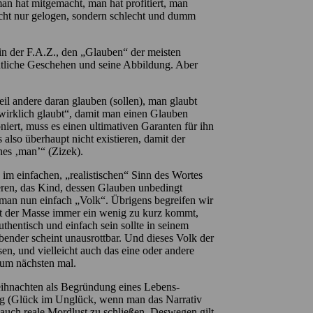
an hat mitgemacht, man hat profitiert, man
nicht nur gelogen, sondern schlecht und dumm
 in der F.A.Z., den „Glauben“ der meisten
tliche Geschehen und seine Abbildung. Aber
l andere daran glauben (sollen), man glaubt
wirklich glaubt“, damit man einen Glauben
iert, muss es einen ultimativen Garanten für ihn
also überhaupt nicht existieren, damit der
hes ‚man’“ (Zizek).
im einfachen, „realistischen“ Sinn des Wortes
ren, das Kind, dessen Glauben unbedingt
 man nun einfach „Volk“. Übrigens begreifen wir
nt der Masse immer ein wenig zu kurz kommt,
hentisch und einfach sein sollte in seinem
nder scheint unausrottbar. Und dieses Volk der
en, und vielleicht auch das eine oder andere
zum nächsten mal.
eihnachten als Begründung eines Lebens-
mag (Glück im Unglück, wenn man das Narrativ
auch reale Mordlust zu schließen. Deswegen gilt