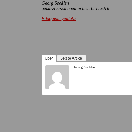
Georg Seeßlen
gekürzt erschienen in taz 10. 1. 2016
Bildquelle youtube
Über
Letzte Artikel
Georg Seeßlen