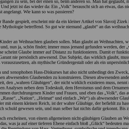
gangen zu sein, bei der einen so, beim anderen so. Man hat geglaubt, m
 Und jetzt ist das wieder da: Ein „Volk“ berauscht sich an etwas, das 
ust angelangt. Wie kann so was passieren?
 Bande gespielt, erscheint mir da ein kleiner Artikel von Slavoij Zizek
 Mythologie betreffend. So gut wie niemand „glaubt“ an das weihnach
 Kinder an Weihnachten glauben sollen. Man glaubt an Weihnachten, wei
h und, nun ja, schön findet; immer muss jemand gefunden werden, der „
e scheint Glaube immer auf Distanz zu funktionieren. Damit er funktion
arant nie persönlich anwesend. Das Subjekt, das wirklich glaubt, muss 
z vorauszusetzen, als mythische Gründergestalt oder als ein unpersönlic
n und xenophoben Hass-Diskurses hat also nicht unbedingt den Zweck, 
inen abwesenden Glaubenden zu konstruieren. Diesen abwesenden ande
it, den „wahren Gläubigen“, der nicht wirklich existieren muss, nennt
r in den Analysen neben dem Todeskult, dem Heroismus und dem Orname
ommen durchdrungenen Kinder und Frauen, und eben das „Volk“, das aut
Rasse“, „Nation“, „Heimat“ und einfach „Wir“) als abwesender Glaube
 mit einem kleinen Reich, ist der wahre Gläubige, der befiehlt zu hass
h schuld gewesen sein, und man selber hat nichts dafür gekonnt. Bis 
isch erscheinen, von einem allgemeinen nicht-gläubigen Glauben an W
 das, was ja auf einer tieferen Ebene einfach bloß „Glück“ bedeuten 
an die Begründung von Hass, Vertreibung, symbolische und irgendwann 