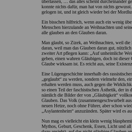
überlassen, … das alles scheint durcheinander ge
konnte nichts dafür, man hat von nichts gewusst.
gelogen ist, und ist gleich wieder bei der Mordl
Ein bisschen hilfreich, wenn auch ein wenig über
Menschen hierzulande an Weihnachten und seine
alle glauben an den Glauben daran.
Man glaubt, so Zizek, an Weihnachten, weil die
daran, weil man das Glauben daran gut, nützlic
zweiter Art pflegen kann: „Auf unheimliche Weis
geben, einen wahren Gläubigen, doch ist dieser G
Glaube wirksam ist. Es reicht aus, seine Existen
Eine Lügengeschichte innerhalb des rassistische
„geglaubt“ zu werden, sondern vielmehr den, e
erhalten werden muss, auch gegen die Wirklichke
so einen Teil der faschistischen Ästhetik, de
nämlich die Bilder der von „Gläubigkeit“ vollk
Glauben. Das Volk (zusammengeschwurbelt aus „
neuen Hetze, noch ohne Führer, aber schon wieder
„Asylantenheim“ anzuzünden. Später wird es auc
Nun mag es vielleicht ein klein wenig blasphem
Mythos, Geburt, Geschenk, Essen, Licht und all
dazu ansieht), auf das nicht-gläubige Glauben 