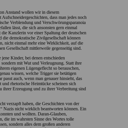
von Anstand wollen wir in diesem
t Aufschneidergeschichten, dass man jedes noch
istische Verblendung und Verschwörungsparanoia
fallen lässt, die sich ansonsten gern einmal
die Kanzlerin vor einer Spaltung der deutschen
nd die demokratische Zivilgesellschaft können
, nicht einmal mehr eine Wirklichkeit, auf die
n Gesellschaft mittlerweile gegenseitig sind.
 jene Kinder, bei denen entschieden
, sondern mit Wut und Verleugnung. Statt ihre
n ihrem eigenen Lügengeflecht so berauschen,
genau wissen, welche Trigger sie betätigen
 passt auch, wenn man genauer hinsieht, das
t und rhetorische Heimtücke scheinen sich
 ihrer Erzeugung und zu ihrer Verbreitung sind
cht verzapft haben, die Geschichten von der
“ Nazis nicht wirklich beantworten können. Ein
n konnten und wollten. Daran-Glauben,
, die im wahrsten Sinne des Wortes tolle
ssen, sondern alles dem großen anderen