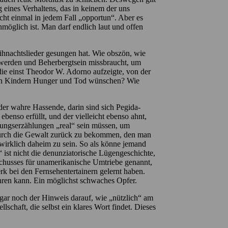
 eines Verhaltens, das in keinem der uns
t nicht einmal in jedem Fall „opportun“. Aber es
nmöglich ist. Man darf endlich laut und offen
hnachtslieder gesungen hat. Wie obszön, wie
werden und Beherbergtsein missbraucht, um
ie einst Theodor W. Adorno aufzeigte, von der
eren Kindern Hunger und Tod wünschen? Wie
er wahre Hassende, darin sind sich Pegida-
enso erfüllt, und der vielleicht ebenso ahnt,
dungserzählungen „real“ sein müssen, um
 durch die Gewalt zurück zu bekommen, den man
e wirklich daheim zu sein. So als könne jemand
 ist nicht die denunziatorische Lügengeschichte,
sschusses für unamerikanische Umtriebe genannt,
k bei den Fernsehentertainern gelernt haben.
wehren kann. Ein möglichst schwaches Opfer.
gar noch der Hinweis darauf, wie „nützlich“ am
schaft, die selbst ein klares Wort findet. Dieses