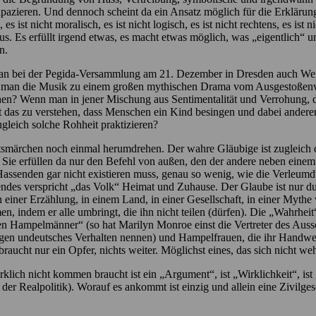
apazieren. Und dennoch scheint da ein Ansatz möglich für die Erklärung
 es ist nicht moralisch, es ist nicht logisch, es ist nicht rechtens, es is
aus. Es erfüllt irgend etwas, es macht etwas möglich, was „eigentlich“ u
n.
 man bei der Pegida-Versammlung am 21. Dezember in Dresden auch Wei
nn man die Musik zu einem großen mythischen Drama vom Ausgestoßen
hen? Wenn man in jener Mischung aus Sentimentalität und Verrohung, d
ist das zu verstehen, dass Menschen ein Kind besingen und dabei and
gleich solche Rohheit praktizieren?
smärchen noch einmal herumdrehen. Der wahre Gläubige ist zugleich d
e erfüllen da nur den Befehl von außen, den der andere neben einem eb
Hassenden gar nicht existieren muss, genau so wenig, wie die Verleum
endes verspricht „das Volk“ Heimat und Zuhause. Der Glaube ist nur
n einer Erzählung, in einem Land, in einer Gesellschaft, in einer Myth
indem er alle umbringt, die ihn nicht teilen (dürfen). Die „Wahrheit“
schen Hampelmänner“ (so hat Marilyn Monroe einst die Vertreter des Au
egen undeutsches Verhalten nennen) und Hampelfrauen, die ihr Handwer
 braucht nur ein Opfer, nichts weiter. Möglichst eines, das sich nicht 
ich nicht kommen braucht ist ein „Argument“, ist „Wirklichkeit“, ist 
r Realpolitik). Worauf es ankommt ist einzig und allein eine Zivilgesell