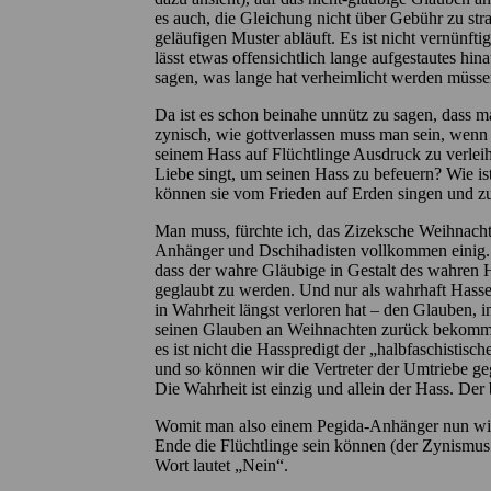
es auch, die Gleichung nicht über Gebühr zu str
geläufigen Muster abläuft. Es ist nicht vernünftig,
lässt etwas offensichtlich lange aufgestautes hin
sagen, was lange hat verheimlicht werden müsse
Da ist es schon beinahe unnütz zu sagen, dass
zynisch, wie gottverlassen muss man sein, we
seinem Hass auf Flüchtlinge Ausdruck zu verlei
Liebe singt, um seinen Hass zu befeuern? Wie 
können sie vom Frieden auf Erden singen und zu
Man muss, fürchte ich, das Zizeksche Weihnacht
Anhänger und Dschihadisten vollkommen einig. Si
dass der wahre Gläubige in Gestalt des wahren 
geglaubt zu werden. Und nur als wahrhaft Hass
in Wahrheit längst verloren hat – den Glauben, i
seinen Glauben an Weihnachten zurück bekommen, 
es ist nicht die Hasspredigt der „halbfaschisti
und so können wir die Vertreter der Umtriebe g
Die Wahrheit ist einzig und allein der Hass. Der
Womit man also einem Pegida-Anhänger nun wirkl
Ende die Flüchtlinge sein können (der Zynismus de
Wort lautet „Nein“.