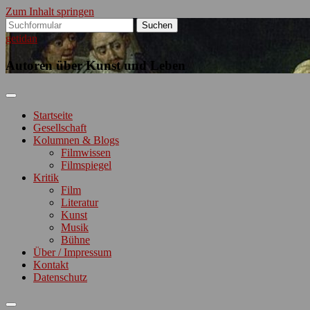
Zum Inhalt springen
Suchen
nach:
getidan
Autoren über Kunst und Leben
Startseite
Gesellschaft
Kolumnen & Blogs
Filmwissen
Filmspiegel
Kritik
Film
Literatur
Kunst
Musik
Bühne
Über / Impressum
Kontakt
Datenschutz
Suchfeld