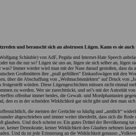
etzreden und berauscht sich an abstrusen Lügen. Kann es sie auch 
olfgang Schäuble) von AdF, Pegida und Internet-Hate Speech anbelangt,
der tun die nur so? Lügen sie uns an, lügen sie sich selber an, lügen si
r was? Immer wieder wird man mit der Nase darauf gestoßen, dass da al
deutschen Großmüttern ihre „prall gefüllten“ Einkaufswägen mit den Wo
en, über die Abschaffung von „Weihnachtsmärkten“ auf Druck von „Isl
 festgestellt würden. Diese Lügengeschichten müssen nicht einmal me
men zu werden. Wer sie zurechtrückt, und sei’s mit der Autorität von Po
treffen offenbar immer beides, die Gewalt- und Mordphantasien gegenüb
, den es in der schnöden Wirklichkeit gar nicht gibt und den man sic
offensichtlich, die meisten der Gerüchte so häufig und „amtlich“ wider
nander abgeschrieben und immer weiter überdreht, dass sich die Rede d
ft glauben. Und doch scheint es: Ein gutes Drittel der Bevölkerung tut 
esse, keiner Demokratie, keiner Wirklichkeit den Glauben nehmen lassen
den. Und da ist jede Erinnerung an die Wirklichkeit genauso „Volksver