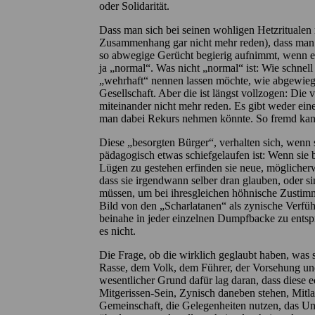
oder Solidarität.
Dass man sich bei seinen wohligen Hetzritualen
Zusammenhang gar nicht mehr reden), dass man 
so abwegige Gerücht begierig aufnimmt, wenn es
ja „normal“. Was nicht „normal“ ist: Wie schnell 
„wehrhaft“ nennen lassen möchte, wie abgewiege
Gesellschaft. Aber die ist längst vollzogen: Di
miteinander nicht mehr reden. Es gibt weder eine
man dabei Rekurs nehmen könnte. So fremd kann d
Diese „besorgten Bürger“, verhalten sich, wenn
pädagogisch etwas schiefgelaufen ist: Wenn sie 
Lügen zu gestehen erfinden sie neue, möglicherwe
dass sie irgendwann selber dran glauben, oder si
müssen, um bei ihresgleichen höhnische Zustim
Bild von den „Scharlatanen“ als zynische Verfüh
beinahe in jeder einzelnen Dumpfbacke zu entsp
es nicht.
Die Frage, ob die wirklich geglaubt haben, was 
Rasse, dem Volk, dem Führer, der Vorsehung und
wesentlicher Grund dafür lag daran, dass diese 
Mitgerissen-Sein, Zynisch daneben stehen, Mitl
Gemeinschaft, die Gelegenheiten nutzen, das Un