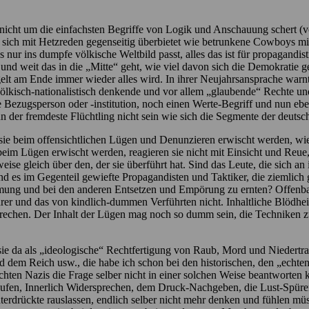
 nicht um die einfachsten Begriffe von Logik und Anschauung schert (
sich mit Hetzreden gegenseitig überbietet wie betrunkene Cowboys mi
 nur ins dumpfe völkische Weltbild passt, alles das ist für propagand
und weit das in die „Mitte“ geht, wie viel davon sich die Demokratie ge
lt am Ende immer wieder alles wird. In ihrer Neujahrsansprache warnt 
e völkisch-nationalistisch denkende und vor allem „glaubende“ Rechte u
 Bezugsperson oder -institution, noch einen Werte-Begriff und nun eben
er fremdeste Flüchtling nicht sein wie sich die Segmente der deutsche
 sie beim offensichtlichen Lügen und Denunzieren erwischt werden, wie
beim Lügen erwischt werden, reagieren sie nicht mit Einsicht und Reue
ise gleich über den, der sie überführt hat. Sind das Leute, die sich a
nd es im Gegenteil gewiefte Propagandisten und Taktiker, die ziemlich 
mung und bei den anderen Entsetzen und Empörung zu ernten? Offenbar
rer und das von kindlich-dummen Verführten nicht. Inhaltliche Blödhei
rechen. Der Inhalt der Lügen mag noch so dumm sein, die Techniken zu
sie da als „ideologische“ Rechtfertigung von Raub, Mord und Niedertra
 dem Reich usw., die habe ich schon bei den historischen, den „echten
echten Nazis die Frage selber nicht in einer solchen Weise beantworte
aufen, Innerlich Widersprechen, dem Druck-Nachgeben, die Lust-Spüren
terdrückte rauslassen, endlich selber nicht mehr denken und fühlen mü