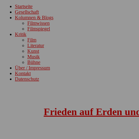
ein-/ausblenden
Startseite
Gesellschaft
Kolumnen & Blogs
Filmwissen
Filmspiegel
Kritik
Film
Literatur
Kunst
Musik
Bühne
Über / Impressum
Kontakt
Datenschutz
Frieden auf Erden un