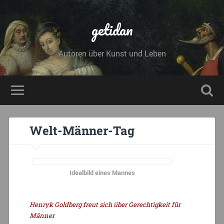
getidan
Autoren über Kunst und Leben
Welt-Männer-Tag
Idealbild eines Mannes
Henryk Goldberg freut sich über Gerechtigkeit für
Männer