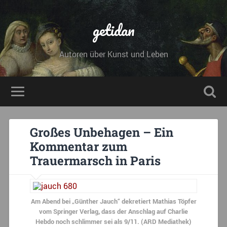
getidan
Autoren über Kunst und Leben
Großes Unbehagen – Ein
Kommentar zum
Trauermarsch in Paris
Am Abend bei „Günther Jauch“ dekretiert Mathias Töpfer
vom Springer Verlag, dass der Anschlag auf Charlie
Hebdo noch schlimmer sei als 9/11. (ARD Mediathek)