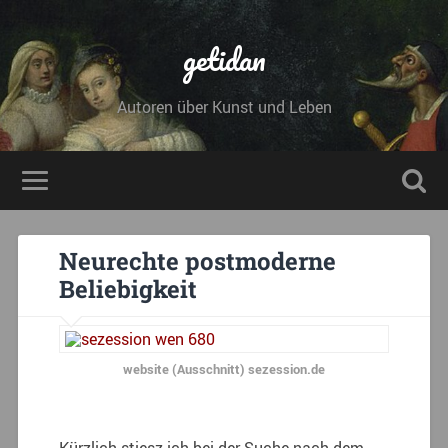
getidan
Autoren über Kunst und Leben
Neurechte postmoderne
Beliebigkeit
website (Ausschnitt) sezession.de