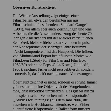
Obsessiver Konstruktivist
Die Wiener Ausstellung zeigt einige seiner
Filmarbeiten, etwa den berühmten nur aus
Filmanschnitten bestehenden „Standard Gauge“
(1984), vor allem aber auch Zeichnungen und jene
Arbeiten, die die Auseinandersetzung des heute 70-
jährigen Amerikaners mit der Malerei verdeutlichen.
Sein Werk bleibt zeitlebens stark von den Impulsen
der Konzeptkunst der sechziger Jahre bestimmt.
„Nicht komponieren“ ist das Hauptziel. Die frühen,
von Minimal-und Popart beeinflussten Motive wie
Filmdosen („Study for Film Can and Film Box“,
1968/69) oder eine Pepsi-Cola-Kiste („Untitled“,
1968), zeichnet Fisher nicht perspektivisch, sondern
isometrisch, das heißt nach genauen Abmessungen.
Überhaupt zeichnet er nicht, sondern er sprüht. Immer
geht es darum, eine Objektivität des Vorgefundenen
möglichst subjektlos umzusetzen. Das gilt bis hin zu
den spielerischen Versuchen mit „Selbstportraits“
(„Studies for Paintings“) aus dem Jahr 2006, die
aussehen wie Hochhausschattenrisse, weil Fisher
quantifizierte Körpermaße in Balkenform umsetzt.