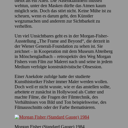
bleibt als ein Alien. Die Nasenklammern müssen
wehtun, unter den Masken dürfte das Atmen kaum
möglich sein. Doch das stört nicht. Keine Mühe ist zu
scheuen, wenn es darum geht, den Künstler
wegzumachen und anderem zur Sichtbarkeit zu
verhelfen.
Um viel Unsichtbares geht es in der Morgan-Fisher-
Ausstellung „The Frame and Beyond“, die derzeit in
der Wiener Generali-Foundation zu sehen ist. Sie
zeichnet – in Kooperation mit dem Museum Abteiberg
in Mönchengladbach – retrospektiv den Weg Morgan
Fishers vom Film zur Malerei nach und seine in jedem
Medium verfolgte konstruktivistische Obsession.
Einer Anekdote zufolge hatte der studierte
Kunsthistoriker Fisher immer Maler werden wollen.
Doch weil er nicht wusste, wie er das anstellen sollte,
arbeitete er zunächst in Hollywood als Cutter und
machte Filme, die Fragen der Filmtechnik, des
Verhältnisses von Bild und Ton beispielsweise, des
Filmausschnitts oder der Farbe thematisieren.
Morgan Fisher (Standard Gauge) 1984