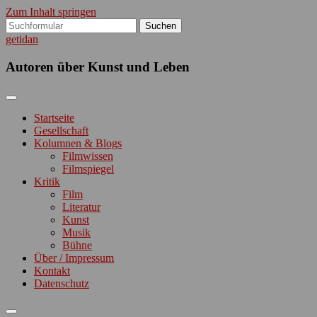
Zum Inhalt springen
Suchen
nach:
getidan
Autoren über Kunst und Leben
Startseite
Gesellschaft
Kolumnen & Blogs
Filmwissen
Filmspiegel
Kritik
Film
Literatur
Kunst
Musik
Bühne
Über / Impressum
Kontakt
Datenschutz
Suchfeld