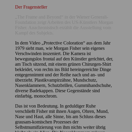
Der Fragensteller
„The Frame and Beyond“ in der Wiener Generali-
Foundation zeigt Arbeiten des US-Künstlers Morgan
Fisher. Anachronistisch erzählt die Ausstellung vom
Kampf des Subjekts.
In dem Video „Protective Coloration“ aus dem Jahr
1979 sieht man, wie Morgan Fisher sein eigenes
Verschwinden inszeniert. Die Kamera ist
bewegungslos frontal auf den Künstler gerichtet, der,
am Tisch sitzend, mit einem grünen Chirurgen-Shirt
bekleidet, von rechts ins Bild hereingereichte Dinge
entgegennimmt und der Reihe nach und an- und
überzieht. Plastikvampirzähne, Mundschutz,
Nasenklammern, Schutzbrillen, Gummihandschuhe,
diverse Badekappen. Diese Gegenstände sind
einfarbig, monochrom.
Das ist von Bedeutung. In geduldiger Ruhe
verschließt Fisher mit ihnen Augen, Ohren, Mund,
Nase und Haut, alle Sinne, bis am Schluss dieses
grausam-komischen Prozesses der
Selbstmumifizierung von ihm nichts weiter übrig