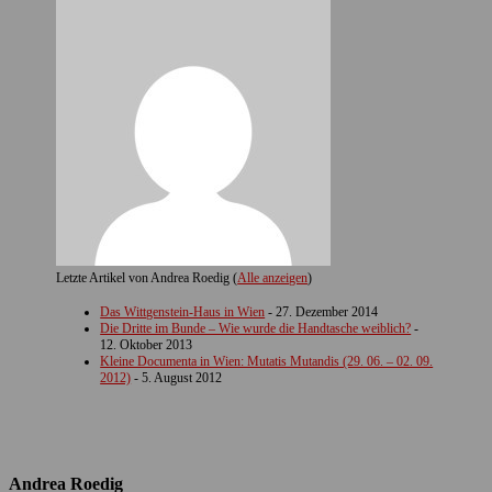
Letzte Artikel von Andrea Roedig
(
Alle anzeigen
)
Das Wittgenstein-Haus in Wien
- 27. Dezember 2014
Die Dritte im Bunde – Wie wurde die Handtasche weiblich?
-
12. Oktober 2013
Kleine Documenta in Wien: Mutatis Mutandis (29. 06. – 02. 09.
2012)
- 5. August 2012
Andrea Roedig