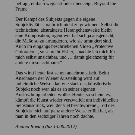
befragt, einfach weglässt oder übersteigt: Beyond the
Frame.
Der Kampf des Subjekts gegen die eigene
Subjektivität ist natürlich nicht zu gewinnen. Selbst die
technischste, abstrakteste Herangehensweise bleibt
eine Komposition, irgendwer hat sich ja ausgedacht,
die Maße so zu arrangieren, wie sie arrangiert sind.
Auch im eingangs beschriebenen Video „Protective
Coloration“, so schreibt Fisher, „machte ich mich für
mich selbst unsichtbar, und … damit gleichzeitig für
andere umso sichtbarer.“
Das wirkt heute fast schon anachronistisch. Beim
Anschauen der Wiener Ausstellung wird auf
unheimliche Weise klar, wie stark das künstlerische
Subjekt noch war, als es an seiner eigenen
Auslöschung arbeiten wollte. Heute, so scheint es,
kämpft die Kunst wieder verzweifelt um individuellen
Selbstausdruck, weil der viel beschworene „Tod des
Subjekts“ sich auf ganz andere Weise erfüllt hat, als
man in den sechziger Jahren noch dachte.
Andrea Roedig (taz 13.06.2012)