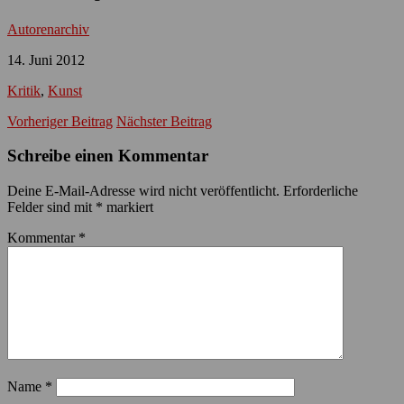
Autorenarchiv
14. Juni 2012
Kritik
,
Kunst
Vorheriger Beitrag
Nächster Beitrag
Schreibe einen Kommentar
Deine E-Mail-Adresse wird nicht veröffentlicht.
Erforderliche
Felder sind mit
*
markiert
Kommentar
*
Name
*