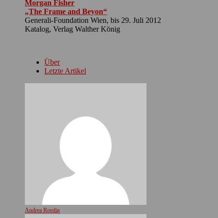
Morgan Fisher
„The Frame and Beyon“
Generali-Foundation Wien, bis 29. Juli 2012
Katalog, Verlag Walther König
Über
Letzte Artikel
Andrea Roedig