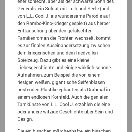
eher schlecht, aber als der schwarze Sohn des
Generals, ein Soldat mit Leib und Seele (und
von L.L. Cool J. als wundersame Parodie auf
den Rambo-­Kino-Krieger gespielt) aus herber
Enttäu­schung über den gefälschten
Familienroman die Fronten wechselt, kommt
es zur finalen Auseinandersetzung zwischen
dem kriegeri­schen und dem friedvollen
Spielzeug. Dazu gibt es eine kleine
Liebesgeschichte und eini­ge wirklich schöne
Aufnahmen, zum Beispiel die von einem
riesigen weißen, gigantische Sei­fenblasen
pustenden Plastikelephanten als Grabmal in
einem endlosen Kornfeld. Auch die genialen
Tarnkünste von L.L. Cool J. erzäh­len die eine
oder andere witzige Geschichte über Sein und
Design.
Die ein bisschen märchenhafte, ein bisschen