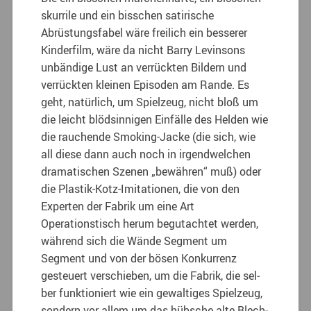
skurrile und ein bisschen satirische
Abrüstungs­fabel wäre freilich ein besserer
Kinderfilm, wäre da nicht Barry Levinsons
unbändige Lust an verrückten Bildern und
verrückten kleinen Episoden am Rande. Es
geht, natürlich, um Spielzeug, nicht bloß um
die leicht blödsinni­gen Einfälle des Helden wie
die rauchende Smoking-Jacke (die sich, wie
all diese dann auch noch in irgendwelchen
dramatischen Sze­nen „bewähren“ muß) oder
die Plastik-Kotz­-Imitationen, die von den
Experten der Fabrik um eine Art
Operationstisch herum begutach­tet werden,
während sich die Wände Segment um
Segment und von der bösen Konkurrenz
gesteuert verschieben, um die Fabrik, die sel­
ber funktioniert wie ein gewaltiges Spielzeug,
sondern vor allem um das hübsche alte Blech­