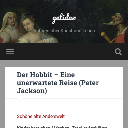
getidan
Autoren über Kunst und Leben
Der Hobbit – Eine
unerwartete Reise (Peter
Jackson)
Schöne alte Anderswelt
Kinder brauchen Märchen. Total aufgeklärte