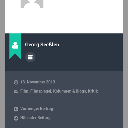
Georg Seeßlen
13. November 2013
Film
,
Filmspiegel
,
Kolumnen & Blogs
,
Kritik
Vorheriger Beitrag
Nächster Beitrag