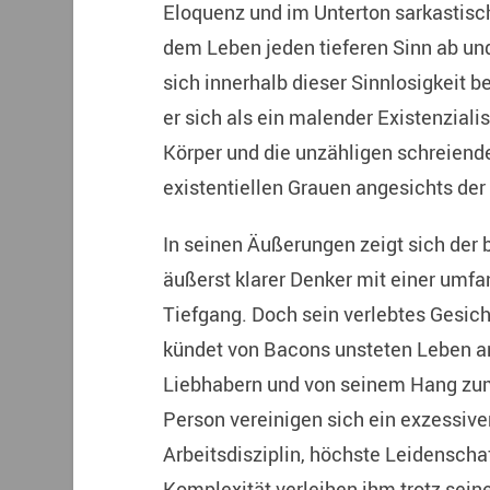
Eloquenz und im Unterton sarkastisc
dem Leben jeden tieferen Sinn ab un
sich innerhalb dieser Sinnlosigkeit 
er sich als ein malender Existenzial
Körper und die unzähligen schreiend
existentiellen Grauen angesichts der 
In seinen Äußerungen zeigt sich der 
äußerst klarer Denker mit einer umf
Tiefgang. Doch sein verlebtes Gesicht
kündet von Bacons unsteten Leben a
Liebhabern und von seinem Hang zum 
Person vereinigen sich ein exzessiv
Arbeitsdisziplin, höchste Leidenschaf
Komplexität verleihen ihm trotz sein