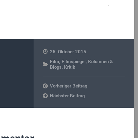
26. Oktober 2015
Film
,
Filmspiegel
,
Kolumnen &
Blogs
,
Kritik
Vorheriger Beitrag
Nächster Beitrag
mmentar