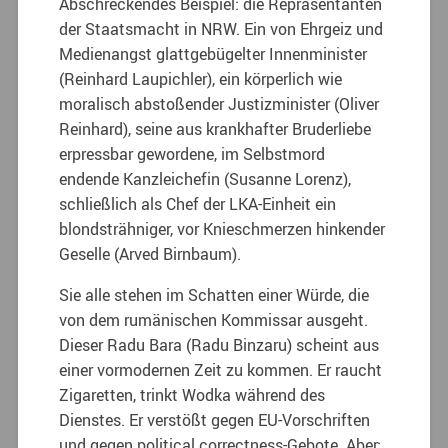
Abschreckendes Beispiel: die Repräsentanten
der Staatsmacht in NRW. Ein von Ehrgeiz und
Medienangst glattgebügelter Innenminister
(Reinhard Laupichler), ein körperlich wie
moralisch abstoßender Justizminister (Oliver
Reinhard), seine aus krankhafter Bruderliebe
erpressbar gewordene, im Selbstmord
endende Kanzleichefin (Susanne Lorenz),
schließlich als Chef der LKA-Einheit ein
blondsträhniger, vor Knieschmerzen hinkender
Geselle (Arved Birnbaum).
Sie alle stehen im Schatten einer Würde, die
von dem rumänischen Kommissar ausgeht.
Dieser Radu Bara (Radu Binzaru) scheint aus
einer vormodernen Zeit zu kommen. Er raucht
Zigaretten, trinkt Wodka während des
Dienstes. Er verstößt gegen EU-Vorschriften
und gegen political correctness-Gebote. Aber: