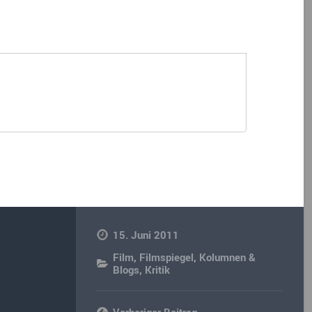
15. Juni 2011
Film
,
Filmspiegel
,
Kolumnen &
Blogs
,
Kritik
Vorheriger Beitrag