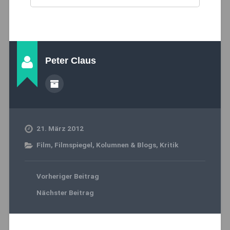
Peter Claus
21. März 2012
Film
,
Filmspiegel
,
Kolumnen & Blogs
,
Kritik
Vorheriger Beitrag
Nächster Beitrag