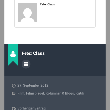
Peter Claus
Peter Claus
27. September 2012
Film
,
Filmspiegel
,
Kolumnen & Blogs
,
Kritik
Vorheriger Beitrag