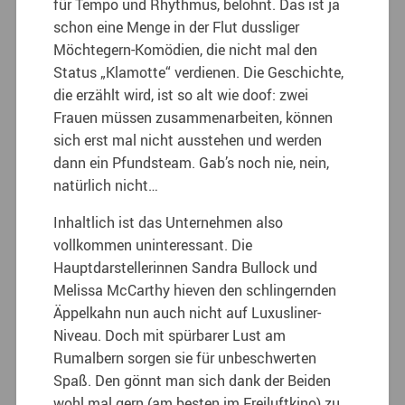
für Tempo und Rhythmus, belohnt. Das ist ja
schon eine Menge in der Flut dussliger
Möchtegern-Komödien, die nicht mal den
Status „Klamotte“ verdienen. Die Geschichte,
die erzählt wird, ist so alt wie doof: zwei
Frauen müssen zusammenarbeiten, können
sich erst mal nicht ausstehen und werden
dann ein Pfundsteam. Gab’s noch nie, nein,
natürlich nicht…
Inhaltlich ist das Unternehmen also
vollkommen uninteressant. Die
Hauptdarstellerinnen Sandra Bullock und
Melissa McCarthy hieven den schlingernden
Äppelkahn nun auch nicht auf Luxusliner-
Niveau. Doch mit spürbarer Lust am
Rumalbern sorgen sie für unbeschwerten
Spaß. Den gönnt man sich dank der Beiden
wohl mal gern (am besten im Freiluftkino) zu