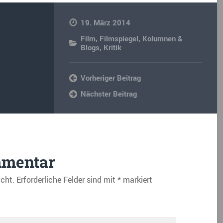
19. März 2014
Film
,
Filmspiegel
,
Kolumnen &
Blogs
,
Kritik
Vorheriger Beitrag
Nächster Beitrag
mmentar
icht.
Erforderliche Felder sind mit
*
markiert