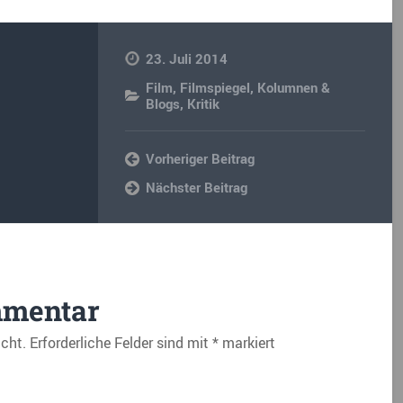
23. Juli 2014
Film
,
Filmspiegel
,
Kolumnen &
Blogs
,
Kritik
Vorheriger Beitrag
Nächster Beitrag
mmentar
icht.
Erforderliche Felder sind mit
*
markiert