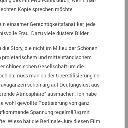
egung des Film-Noir-Stils durch, wenn man
chlechten Kopie sprechen möchte.
ein einsamer Gerechtigkeitsfanatiker, jede
volle Frau. Dazu viele düstere Bilder.
n die Story, die nicht im Milieu der Schönen
n proletarischem und mittelständischem
 der chinesischen Gesellschaft um die
ch da muss man ob der Überstilisierung der
travaganzen schon arg auf Deutungslust aus
zinierende Atmosphäre“ ausmachen. Ich habe
e wohl gewollte Poetisierung von ganz
aufkommende Spannung regelmäßig mit
te: Wieso hat die Berlinale-Jury diesen Film