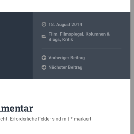
18. August 2014
Film
,
Filmspiegel
,
Kolumnen &
Blogs
,
Kritik
Vorheriger Beitrag
Nächster Beitrag
mmentar
icht.
Erforderliche Felder sind mit
*
markiert