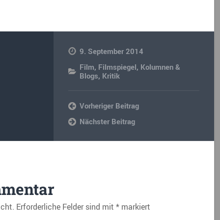
9. September 2014
Film
,
Filmspiegel
,
Kolumnen &
Blogs
,
Kritik
Vorheriger Beitrag
Nächster Beitrag
mmentar
icht.
Erforderliche Felder sind mit
*
markiert