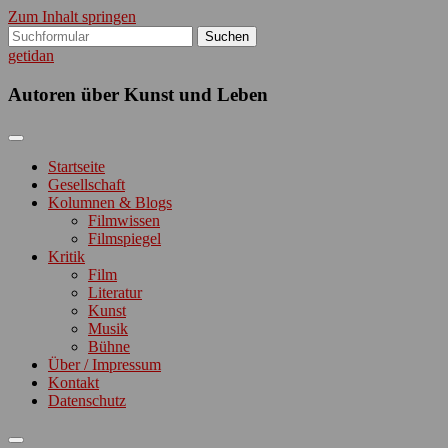
Zum Inhalt springen
Suchen
nach:
getidan
Autoren über Kunst und Leben
Startseite
Gesellschaft
Kolumnen & Blogs
Filmwissen
Filmspiegel
Kritik
Film
Literatur
Kunst
Musik
Bühne
Über / Impressum
Kontakt
Datenschutz
Suchfeld