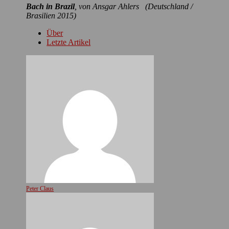
Bach in Brazil
, von Ansgar Ahlers (Deutschland /
Brasilien 2015)
Über
Letzte Artikel
Peter Claus