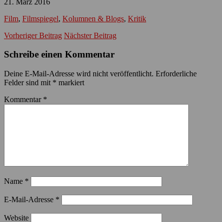
21. März 2016
Film
,
Filmspiegel
,
Kolumnen & Blogs
,
Kritik
Vorheriger Beitrag
Nächster Beitrag
Schreibe einen Kommentar
Deine E-Mail-Adresse wird nicht veröffentlicht.
Erforderliche
Felder sind mit
*
markiert
Kommentar
*
Name
*
E-Mail-Adresse
*
Website