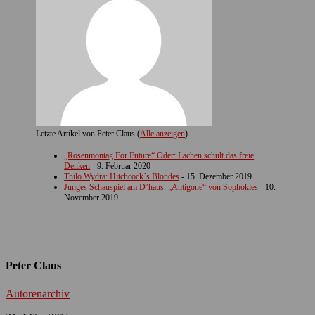
Letzte Artikel von Peter Claus
(
Alle anzeigen
)
„Rosenmontag For Future“ Oder: Lachen schult das freie
Denken
- 9. Februar 2020
Thilo Wydra: Hitchcock´s Blondes
- 15. Dezember 2019
Junges Schauspiel am D’haus: „Antigone“ von Sophokles
- 10.
November 2019
Peter Claus
Autorenarchiv