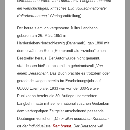
historischen Zitaten von Thoma bzw. Langbehn entsteht
ein vielschichtiges, kritisches Bild völkisch-nationaler
Kulturbetrachtung.“
(Verlagsmitteilung)
Der heute ziemlich vergessene Julius Langbehn,
geboren am 26. März 1851 in
Hardersleben/Nordschleswig (Dänemark), gab 1890 mit
dem erwähnten Buch „Rembrandt als Erzieher“ einen
Bestseller heraus. Der Autor wurde nicht genannt,
stattdessen hieß es absichtlich geheimnisvoll
„Von
einem Deutschen“
. Das Buch brachte es trotzdem oder
gerade deswegen bereits im Erscheinungsjahr auf
60.000 Exemplare, 1933 war von der 300-Seiten-
Publikation bereits die 80. Auflage überschritten.
Langbehn hatte mit seinen nationalistischen Gedanken
dem verängstigten Zeitgeist anscheinend passende
Deutungen verliehen:
„Unter allen deutschen Künstlern
ist der individuellste:
Rembrandt
. Der Deutsche will