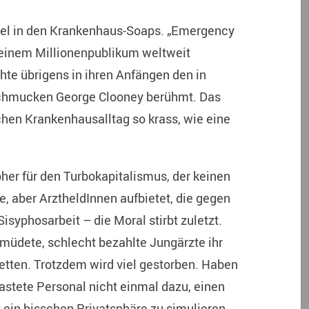
iel in den Krankenhaus-Soaps. „Emergency
einem Millionenpublikum weltweit
hte übrigens in ihren Anfängen den in
schmucken George Clooney berühmt. Das
chen Krankenhausalltag so krass, wie eine
her für den Turbokapitalismus, der keinen
, aber ArztheldInnen aufbietet, die gegen
syphosarbeit – die Moral stirbt zuletzt.
üdete, schlecht bezahlte Jungärzte ihr
etten. Trotzdem wird viel gestorben. Haben
astete Personal nicht einmal dazu, einen
ein bisschen Privatsphäre zu simulieren.