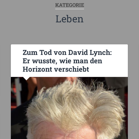
KATEGORIE
Leben
Zum Tod von David Lynch:
Er wusste, wie man den
Horizont verschiebt