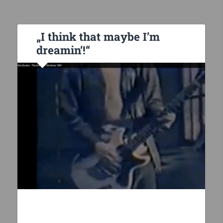
„I think that maybe I’m
dreamin‘!“