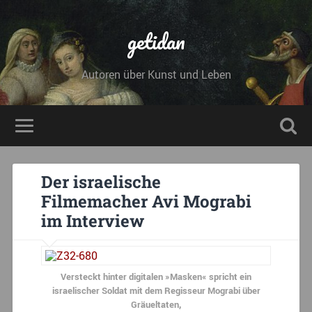
getidan
Autoren über Kunst und Leben
Der israelische
Filmemacher Avi Mograbi
im Interview
Versteckt hinter digitalen »Masken« spricht ein
israelischer Soldat mit dem Regisseur Mograbi über
Gräueltaten,