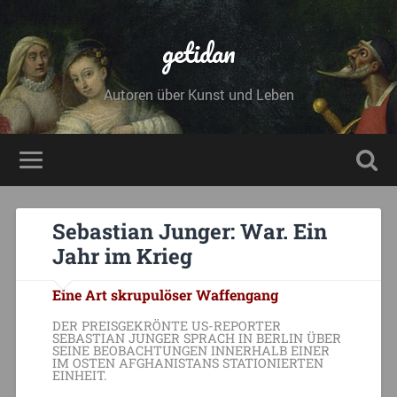
getidan
Autoren über Kunst und Leben
Sebastian Junger: War. Ein
Jahr im Krieg
Eine Art skrupulöser Waffengang
DER PREISGEKRÖNTE US-REPORTER
SEBASTIAN JUNGER SPRACH IN BERLIN ÜBER
SEINE BEOBACHTUNGEN INNERHALB EINER
IM OSTEN AFGHANISTANS STATIONIERTEN
EINHEIT.