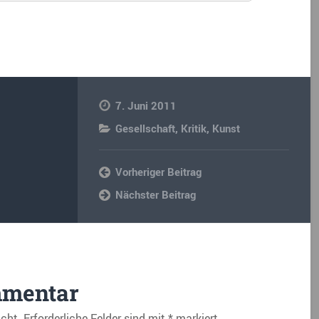
7. Juni 2011
Gesellschaft
,
Kritik
,
Kunst
Vorheriger Beitrag
Nächster Beitrag
mmentar
icht.
Erforderliche Felder sind mit
*
markiert