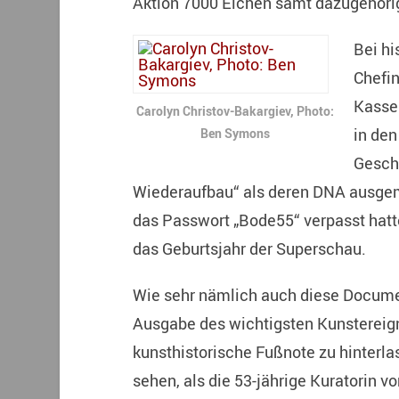
Aktion 7000 Eichen samt dazugehörig
Bei hi
Chefin
Kassel
Carolyn Christov-Bakargiev, Photo:
in den
Ben Symons
Gesch
Wiederaufbau“ als deren DNA ausgem
das Passwort „Bode55“ verpasst hatte
das Geburtsjahr der Superschau.
Wie sehr nämlich auch diese Document
Ausgabe des wichtigsten Kunstereign
kunsthistorische Fußnote zu hinter
sehen, als die 53-jährige Kuratorin v