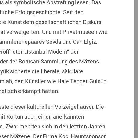
us als symbolische Abstrafung lesen. Das
aftliche Erfolgsgeschichte. Seit den
die Kunst dem gesellschaftlichen Diskurs
rat verweigerten. Und mit Privatmuseen wie
ammlerehepaares Sevda und Can Elgiz,
röffneten „Istanbul Modern“ der
oder der Borusan-Sammlung des Mäzens
k sicherte die liberale, säkulare
um ab, den Künstler wie Hale Tenger, Gülsün
hetisch erkämpft hatten.
este dieser kulturellen Vorzeigehäuser. Die
mit Kortun auch einen anerkannten
ze. Zwar mehrten sich in den letzten Jahren
dieser Mäzene. Der Firma Koç, Hauptsponsor