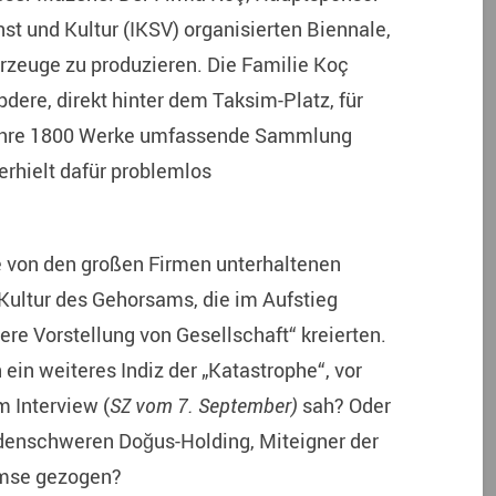
nst und Kultur (IKSV) organisierten Biennale,
ahrzeuge zu produzieren. Die Familie Koç
pdere, direkt hinter dem Taksim-Platz, für
ür ihre 1800 Werke umfassende Sammlung
rhielt dafür problemlos
e von den großen Firmen unterhaltenen
r Kultur des Gehorsams, die im Aufstieg
dere Vorstellung von Gesellschaft“ kreierten.
ein weiteres Indiz der „Katastrophe“, vor
m Interview (
SZ vom 7. September)
sah? Oder
ardenschweren Doğus-Holding, Miteigner der
emse gezogen?