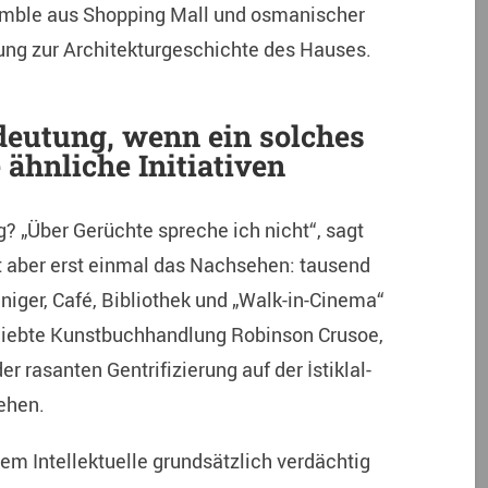
emble aus Shopping Mall und osmanischer
lung zur Architekturgeschichte des Hauses.
deutung, wenn ein solches
e ähnliche Initiativen
ng? „Über Gerüchte spreche ich nicht“, sagt
t aber erst einmal das Nachsehen: tausend
iger, Café, Bibliothek und „Walk-in-Cinema“
liebte Kunstbuchhandlung Robinson Crusoe,
r rasanten Gentrifizierung auf der İstiklal-
ehen.
dem Intellektuelle grundsätzlich verdächtig