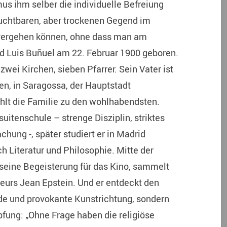
s ihm selber die individuelle Befreiung
fruchtbaren, aber trockenen Gegend im
vergehen können, ohne dass man am
rd Luis Buñuel am 22. Februar 1900 geboren.
wei Kirchen, sieben Pfarrer. Sein Vater ist
n, in Saragossa, der Hauptstadt
hlt die Familie zu den wohlhabendsten.
uitenschule – strenge Disziplin, striktes
ung -, später studiert er in Madrid
h Literatur und Philosophie. Mitte der
 seine Begeisterung für das Kino, sammelt
eurs Jean Epstein. Und er entdeckt den
nde und provokante Kunstrichtung, sondern
pfung: „Ohne Frage haben die religiöse