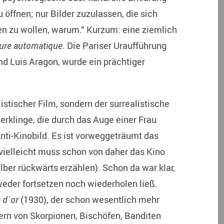
u öffnen; nur Bilder zuzulassen, die sich
en zu wollen, warum.“ Kurzum: eine ziemlich
ture automatique
. Die Pariser Uraufführung
nd Luis Aragon, wurde ein prächtiger
istischer Film, sondern der surrealistische
ierklinge, die durch das Auge einer Frau
 Anti-Kinobild. Es ist vorweggeträumt das
 vielleicht muss schon von daher das Kino
ber rückwärts erzählen). Schon da war klar,
eder fortsetzen noch wiederholen ließ.
 d´or
(1930), der schon wesentlich mehr
dern von Skorpionen, Bischöfen, Banditen