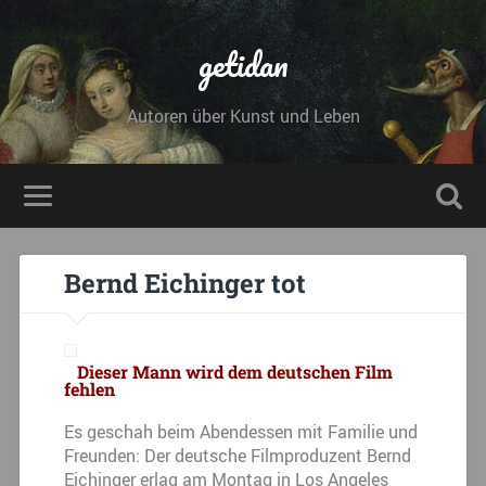
getidan
Autoren über Kunst und Leben
Bernd Eichinger tot
Dieser Mann wird dem deutschen Film
fehlen
Es geschah beim Abendessen mit Familie und
Freunden: Der deutsche Filmproduzent Bernd
Eichinger erlag am Montag in Los Angeles