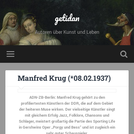
getidan
Autoren über Kunst und Leben
Manfred Krug (*08.02.1937)
ADN-ZB-Berlin: Manfred Krug gehört zu den
profiliertesten Künstlern der DDR, die auf dem Gebiet
der heiteren Muse wirken. Der vielseitige Künstler singt
mit gleichem Erfolg Jazz, Folklore, Chansons und
Schlager, meistert großartig die Partie des Sporting Life
in Gershwins Oper „Porgy und Bess“ und ist zugleich ein
sehr guter Schauspieler.