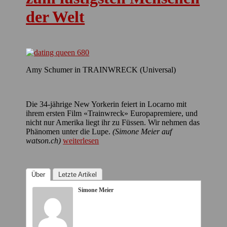
der Welt
Amy Schumer in TRAINWRECK (Universal)
Die 34-jährige New Yorkerin feiert in Locarno mit
ihrem ersten Film «Trainwreck» Europapremiere, und
nicht nur Amerika liegt ihr zu Füssen. Wir nehmen das
Phänomen unter die Lupe.
(Simone Meier auf
watson.ch)
weiterlesen
Über
Letzte Artikel
Simone Meier