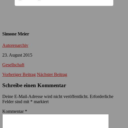
Simone Meier
Autorenarchiv
23. August 2015
Gesellschaft
Vorheriger Beitrag
Nächster Beitrag
Schreibe einen Kommentar
Deine E-Mail-Adresse wird nicht veröffentlicht.
Erforderliche
Felder sind mit
*
markiert
Kommentar
*