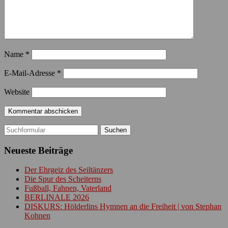
Name
*
E-Mail-Adresse
*
Website
Suchen
nach:
Neueste Beiträge
Der Ehrgeiz des Seiltänzers
Die Spur des Scheiterns
Fußball, Fahnen, Vaterland
BERLINALE 2026
DISKURS: Hölderlins Hymnen an die Freiheit | von Stephan
Kohnen