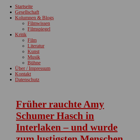
ein-/ausblenden
Startseite
Gesellschaft
Kolumnen & Blogs
Filmwissen
Filmspiegel
Kritik
Film
Literatur
Kunst
Musik
Bühne
Über / Impressum
Kontakt
Datenschutz
Früher rauchte Amy
Schumer Hasch in
Interlaken – und wurde
zum lustigsten Menschen