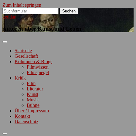
Zum Inhalt springen
Suchen
nach:
getidan
Autoren über Kunst und Leben
Startseite
Gesellschaft
Kolumnen & Blogs
Filmwissen
Filmspiegel
Kritik
Film
Literatur
Kunst
Musik
Bühne
Über / Impressum
Kontakt
Datenschutz
Suchfeld