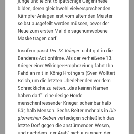
junge und leicht tollpatschige Gegenthese
bilden, deren gleichwohl vielversprechenden
Kämpfer-Anlagen erst vom alternden Meister
selbst ausgefeilt werden müssen, bevor der
Neue zum ersten Mal die sagenumwobene
Maske tragen darf.
Insofern passt
Der 13. Krieger
recht gut in die
Banderas-Actionfilme. Als der verheißene 13.
Krieger einer Wikinger-Prophezeiung fährt Ibn
Fahdlan mit in König Hrothgars (Sven Wollter)
Reich, um die letzten Überlebenden vor dem
Schreckliche zu retten, „das keinen Namen
haben darf“: eine riesige Horde
menschenfressender Krieger, scheinbar halb
Bär, halb Mensch. Sechs Reiter mehr als in
Die
glorreichen Sieben
verteidigen schließlich das
letzte Dorf gegen die anstürmenden Wesen,
und nachdem „der Arab“ sich aus einem der