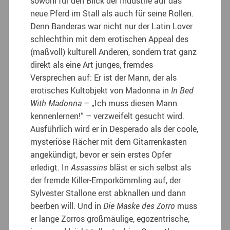
sowohl für den Blick der Industrie auf das
neue Pferd im Stall als auch für seine Rollen.
Denn Banderas war nicht nur der Latin Lover
schlechthin mit dem erotischen Appeal des
(maßvoll) kulturell Anderen, sondern trat ganz
direkt als eine Art junges, fremdes
Versprechen auf: Er ist der Mann, der als
erotisches Kultobjekt von Madonna in
In Bed
With Madonna
– „Ich muss diesen Mann
kennenlernen!“ – verzweifelt gesucht wird.
Ausführlich wird er in Desperado als der coole,
mysteriöse Rächer mit dem Gitarrenkasten
angekündigt, bevor er sein erstes Opfer
erledigt. In
Assassins
bläst er sich selbst als
der fremde Killer-Emporkömmling auf, der
Sylvester Stallone erst abknallen und dann
beerben will. Und in
Die Maske des Zorro
muss
er lange Zorros großmäulige, egozentrische,