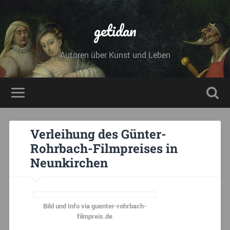
getidan
Autoren über Kunst und Leben
Verleihung des Günter-
Rohrbach-Filmpreises in
Neunkirchen
Bild und Info via guenter-rohrbach-
filmpreis.de