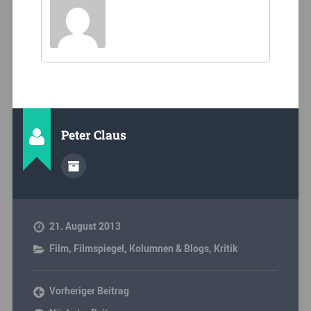
Peter Claus
21. August 2013
Film
,
Filmspiegel
,
Kolumnen & Blogs
,
Kritik
Vorheriger Beitrag