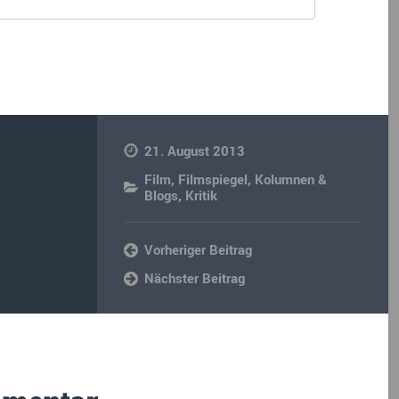
21. August 2013
Film
,
Filmspiegel
,
Kolumnen &
Blogs
,
Kritik
Vorheriger Beitrag
Nächster Beitrag