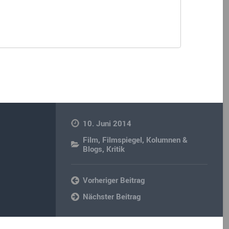
10. Juni 2014
Film
,
Filmspiegel
,
Kolumnen &
Blogs
,
Kritik
Vorheriger Beitrag
Nächster Beitrag