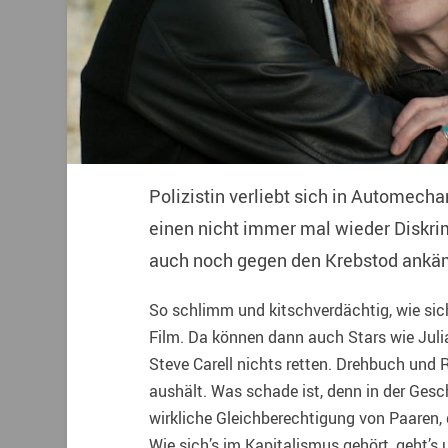
Polizistin verliebt sich in Automech
einen nicht immer mal wieder Diskr
auch noch gegen den Krebstod ankä
So schlimm und kitschverdächtig, wie sich d
Film. Da können dann auch Stars wie Jul
Steve Carell nichts retten. Drehbuch und 
aushält. Was schade ist, denn in der Gesc
wirkliche Gleichberechtigung von Paaren, 
Wie sich’s im Kapitalismus gehört, geht’s