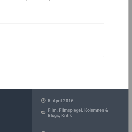
6. April 2016
Film
,
Filmspiegel
,
Kolumnen &
Blogs
,
Kritik