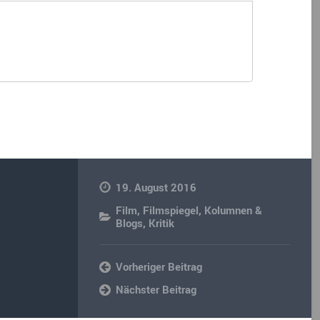
19. August 2016
Film
,
Filmspiegel
,
Kolumnen &
Blogs
,
Kritik
Vorheriger Beitrag
Nächster Beitrag