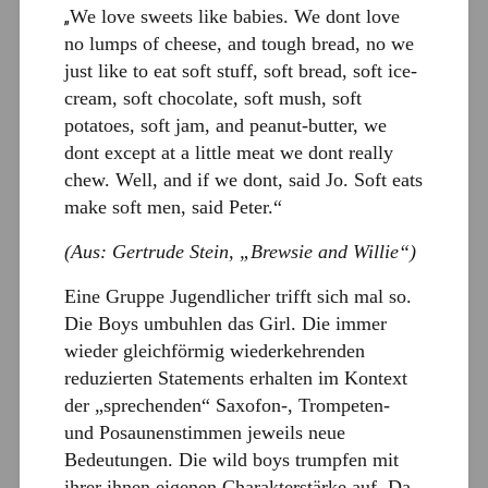
We love sweets like babies. We dont love
„
no lumps of cheese, and tough bread, no we
just like to eat soft stuff, soft bread, soft ice-
cream, soft chocolate, soft mush, soft
potatoes, soft jam, and peanut-butter, we
dont except at a little meat we dont really
chew. Well, and if we dont, said Jo. Soft eats
make soft men, said Peter.“
(Aus: Gertrude Stein, „Brewsie and Willie“)
Eine Gruppe Jugendlicher trifft sich mal so.
Die Boys umbuhlen das Girl. Die immer
wieder gleichförmig wiederkehrenden
reduzierten Statements erhalten im Kontext
der „sprechenden“ Saxofon-, Trompeten-
und Posaunenstimmen jeweils neue
Bedeutungen. Die wild boys trumpfen mit
ihrer ihnen eigenen Charakterstärke auf. Da