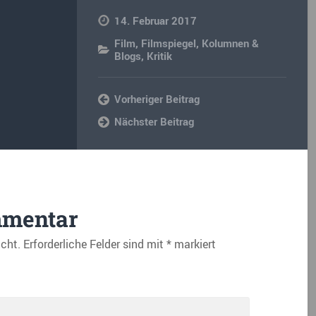
14. Februar 2017
Film
,
Filmspiegel
,
Kolumnen &
Blogs
,
Kritik
Vorheriger Beitrag
Nächster Beitrag
mmentar
icht.
Erforderliche Felder sind mit
*
markiert