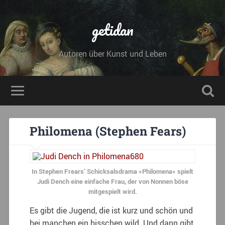
getidan
Autoren über Kunst und Leben
Philomena (Stephen Fears)
In Stephen Frears’ Schicksalsdrama «Philomena» spielt
Judi Dench eine einfache Frau, der von Nonnen böse
mitgespielt wird.
Es gibt die Jugend, die ist kurz und schön und
bei manchen ein bisschen wild. Und dann gibt