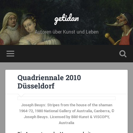
getidan
Autoren über Kunst und Leben
Quadriennale 2010
Düsseldorf
Joseph Beuys: Stripes from the house of the shaman
1964-72, 1980 National Gallery of Australia, Canberra, ©
Joseph Beuys. Licensed by Bild-Kunst & VISCOPY,
Australia