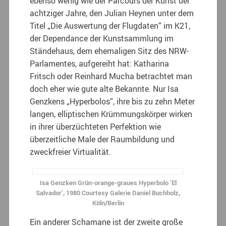
ebenso wenig wie der Parcours der Kunst der
achtziger Jahre, den Julian Heynen unter dem
Titel „Die Auswertung der Flugdaten“ im K21,
der Dependance der Kunstsammlung im
Ständehaus, dem ehemaligen Sitz des NRW-
Parlamentes, aufgereiht hat: Katharina
Fritsch oder Reinhard Mucha betrachtet man
doch eher wie gute alte Bekannte. Nur Isa
Genzkens „Hyperbolos“, ihre bis zu zehn Meter
langen, elliptischen Krümmungskörper wirken
in ihrer überzüchteten Perfektion wie
überzeitliche Male der Raumbildung und
zweckfreier Virtualität.
Isa Genzken Grün-orange-graues Hyperbolo ‘El
Salvador’, 1980 Courtesy Galerie Daniel Buchholz,
Köln/Berlin
Ein anderer Schamane ist der zweite große