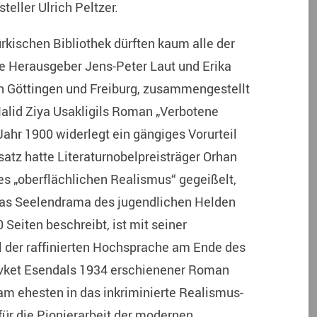
teller Ulrich Peltzer.
rkischen Bibliothek dürften kaum alle der
e Herausgeber Jens-Peter Laut und Erika
in Göttingen und Freiburg, zusammengestellt
Halid Ziya Usakligils Roman „Verbotene
ahr 1900 widerlegt ein gängiges Vorurteil
fsatz hatte Literaturnobelpreisträger Orhan
es „oberflächlichen Realismus“ gegeißelt,
. Das Seelendrama des jugendlichen Helden
 Seiten beschreibt, ist mit seiner
 der raffinierten Hochsprache am Ende des
ket Esendals 1934 erschienener Roman
 am ehesten in das inkriminierte Realismus-
 für die Pionierarbeit der modernen