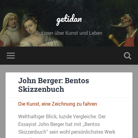
getidan
Autoren über Kunst und Leben
John Berger: Bentos
Skizzenbuch
Die Kunst, eine Zeichnung zu fahren
Welthaltiger Blick, luzide Vergleiche: Der
Essayist John Berger hat mit „Bentos
Skizzenbuch“ sein wohl persönlichstes Werk