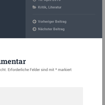
Kritik
,
Literatur
Vorheriger Beitrag
Nächster Beitrag
mmentar
icht.
Erforderliche Felder sind mit
*
markiert